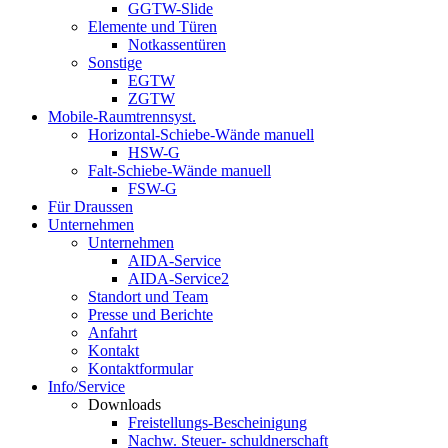
GGTW-Slide
Elemente und Türen
Notkassentüren
Sonstige
EGTW
ZGTW
Mobile-Raumtrennsyst.
Horizontal-Schiebe-Wände manuell
HSW-G
Falt-Schiebe-Wände manuell
FSW-G
Für Draussen
Unternehmen
Unternehmen
AIDA-Service
AIDA-Service2
Standort und Team
Presse und Berichte
Anfahrt
Kontakt
Kontaktformular
Info/Service
Downloads
Freistellungs-Bescheinigung
Nachw. Steuer- schuldnerschaft