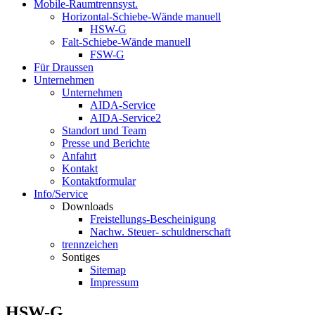
Mobile-Raumtrennsyst.
Horizontal-Schiebe-Wände manuell
HSW-G
Falt-Schiebe-Wände manuell
FSW-G
Für Draussen
Unternehmen
Unternehmen
AIDA-Service
AIDA-Service2
Standort und Team
Presse und Berichte
Anfahrt
Kontakt
Kontaktformular
Info/Service
Downloads
Freistellungs-Bescheinigung
Nachw. Steuer- schuldnerschaft
trennzeichen
Sontiges
Sitemap
Impressum
HSW-G