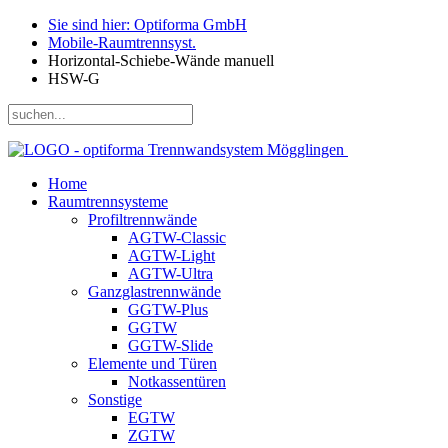
Sie sind hier: Optiforma GmbH
Mobile-Raumtrennsyst.
Horizontal-Schiebe-Wände manuell
HSW-G
Home
Raumtrennsysteme
Profiltrennwände
AGTW-Classic
AGTW-Light
AGTW-Ultra
Ganzglastrennwände
GGTW-Plus
GGTW
GGTW-Slide
Elemente und Türen
Notkassentüren
Sonstige
EGTW
ZGTW