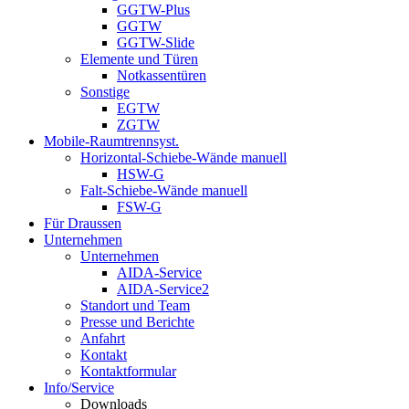
GGTW-Plus
GGTW
GGTW-Slide
Elemente und Türen
Notkassentüren
Sonstige
EGTW
ZGTW
Mobile-Raumtrennsyst.
Horizontal-Schiebe-Wände manuell
HSW-G
Falt-Schiebe-Wände manuell
FSW-G
Für Draussen
Unternehmen
Unternehmen
AIDA-Service
AIDA-Service2
Standort und Team
Presse und Berichte
Anfahrt
Kontakt
Kontaktformular
Info/Service
Downloads