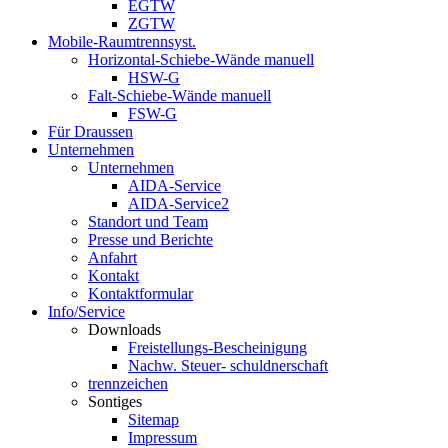
EGTW
ZGTW
Mobile-Raumtrennsyst.
Horizontal-Schiebe-Wände manuell
HSW-G
Falt-Schiebe-Wände manuell
FSW-G
Für Draussen
Unternehmen
Unternehmen
AIDA-Service
AIDA-Service2
Standort und Team
Presse und Berichte
Anfahrt
Kontakt
Kontaktformular
Info/Service
Downloads
Freistellungs-Bescheinigung
Nachw. Steuer- schuldnerschaft
trennzeichen
Sontiges
Sitemap
Impressum